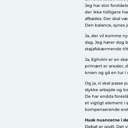
Jeg har stor forståel
der ikke tidligere ha
afbødes. Der skal væ
Den balance, synes j
Ja, der vil komme ny 
dag. Jeg hører dog b
støjafskærmende tilt
Ja, Egholm er en skøn
primært er arealer, d
kroen og gå en tur i 
Og ja, vi skal passe 
stykke arbejde og ko
De har endda foreslåe
et vigtigt element 
kompenserende erst
Husk nuancerne i d
Debat er godt. Det 