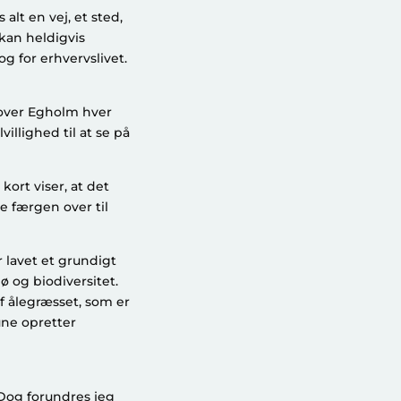
alt en vej, et sted,
 kan heldigvis
g for erhvervslivet.
r over Egholm hver
llighed til at se på
kort viser, at det
e færgen over til
r lavet et grundigt
ø og biodiversitet.
af ålegræsset, som er
ne opretter
Dog forundres jeg