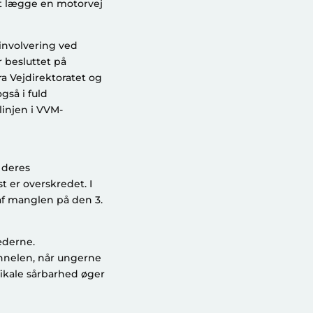
at lægge en motorvej
involvering ved
r besluttet på
ra Vejdirektoratet og
gså i fuld
injen i VVM-
 deres
 er overskredet. I
af manglen på den 3.
æderne.
tunnelen, når ungerne
afikale sårbarhed øger