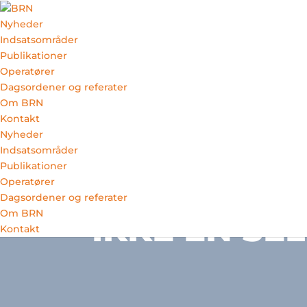
Nyheder
Indsatsområder
Publikationer
Skip to content
Operatører
Dagsordener og referater
MENU
Om BRN
Kontakt
Nyheder
Indsatsområder
DEBAT
Publikationer
Operatører
SAMMENHÆ
Dagsordener og referater
Om BRN
IKKE EN SE
Kontakt