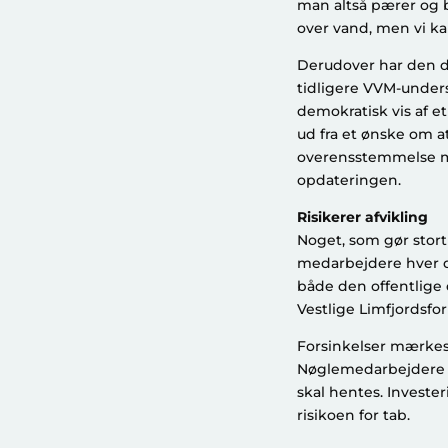
man altså pærer og b
over vand, men vi ka
Derudover har den d
tidligere VVM-unders
demokratisk vis af et
ud fra et ønske om at
overensstemmelse me
opdateringen.
Risikerer afvikling
Noget, som gør stor
medarbejdere hver da
både den offentlige 
Vestlige Limfjordsfo
Forsinkelser mærke
Nøglemedarbejdere er 
skal hentes. Invester
risikoen for tab.