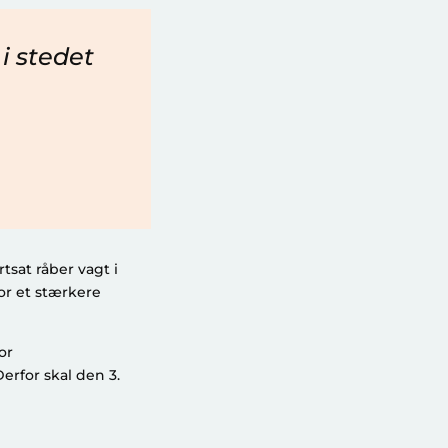
 i stedet
sat råber vagt i
r et stærkere
or
erfor skal den 3.