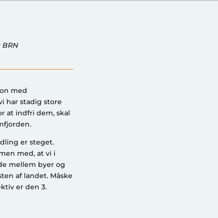
r BRN
gion med
i har stadig store
 at indfri dem, skal
mfjorden.
dling er steget.
men med, at vi i
nde mellem byer og
ten af landet. Måske
ktiv er den 3.