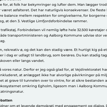
se for, at folk har bekymringer og lufter dem. Man lægger trods 
r været asfalteret. Det har naturligvis konsekvenser. De fleste
re balance mellem respekten for omgivelserne, for borgerne o
eg, at den 3. Vestlige Limfjordsforbindelse rammer.
trafikstøj. Forbindelsen vil nemlig løfte hele 32.500 køretøje
åde transportministeren og Aalborg Kommune udvise stor velvi
ag.
, rekreativ ø, og det kan den stadig være. Et hurtigt kig på et 
er i dag er udlagt til landbrug, som berøres. Du kan stadig tag
skoven eller langs vandet.
på vores natur. Derfor er jeg også glad for, at Vejdirektoratet ha
nkluderet, at anlægget ikke har alvorlige påvirkninger på milj
t at grave til tunnelen over to vintre, for at sikre bestanden 
i økosystemet omkring Egholm, ligesom man i Aalborg Kommu
atningsnatur.
ebatten
vidner om et levende demokrati med engagement og dialog. 