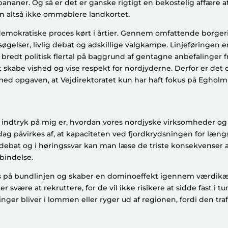
ananer. Og så er det er ganske rigtigt en bekostelig affære 
n altså ikke ommøblere landkortet.
emokratiske proces kørt i årtier. Gennem omfattende borger
øgelser, livlig debat og adskillige valgkampe. Linjeføringen e
 bredt politisk flertal på baggrund af gentagne anbefalinger f
 skabe vished og vise respekt for nordjyderne. Derfor er det o
d opgaven, at Vejdirektoratet kun har haft fokus på Egholml
t indtryk på mig er, hvordan vores nordjyske virksomheder og
g påvirkes af, at kapaciteten ved fjordkrydsningen for længst
debat og i høringssvar kan man læse de triste konsekvenser 
rbindelse.
s på bundlinjen og skaber en dominoeffekt igennem værdik
svære at rekruttere, for de vil ikke risikere at sidde fast i 
inger bliver i lommen eller ryger ud af regionen, fordi den tr