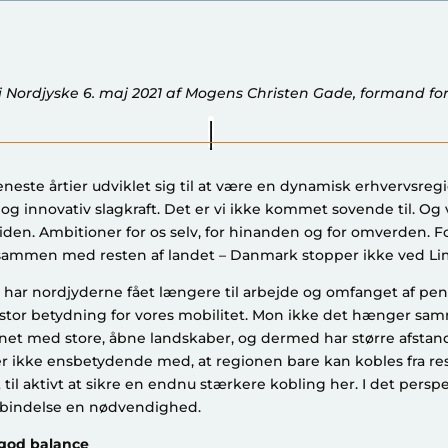
 Nordjyske 6. maj 2021 af Mogens Christen Gade, formand fo
eneste årtier udviklet sig til at være en dynamisk erhvervsre
og innovativ slagkraft. Det er vi ikke kommet sovende til. Og v
iden. Ambitioner for os selv, for hinanden og for omverden. For
ammen med resten af landet – Danmark stopper ikke ved Li
r har nordjyderne fået længere til arbejde og omfanget af pen
 stor betydning for vores mobilitet. Mon ikke det hænger sam
ignet med store, åbne landskaber, og dermed har større afsta
r ikke ensbetydende med, at regionen bare kan kobles fra res
til aktivt at sikre en endnu stærkere kobling her. I det perspe
orbindelse en nødvendighed.
 god balance