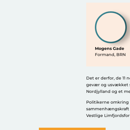
Mogens Gade
Formand
,
BRN
Det er derfor, de 11
gevær og usvækket s
Nordjylland og et
Politikerne omkring f
sammenhængskraft er 
Vestlige Limfjordsfo