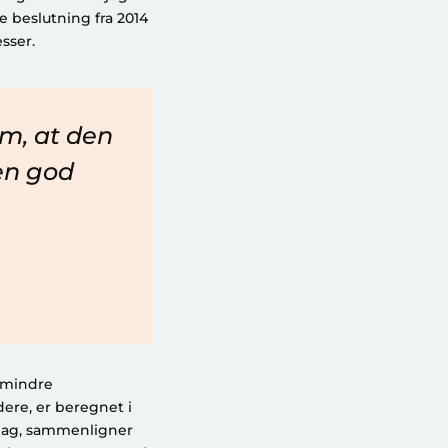
e beslutning fra 2014
sser.
m, at den
 en god
r mindre
ere, er beregnet i
dlag, sammenligner