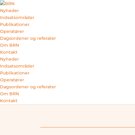
Nyheder
Indsatsområder
Publikationer
Skip to content
Operatører
Dagsordener og referater
MENU
Om BRN
Kontakt
Nyheder
Indsatsområder
BESTYRELSESMØDER
Publikationer
4. SEPTE
Operatører
Dagsordener og referater
Om BRN
Kontakt